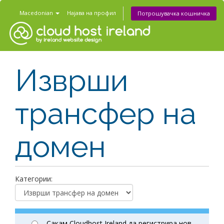
Macedonian
Најава на профил
Потрошувачка кошничка
Изврши
трансфер на
домен
Категории:
Сакам Cloudhost Ireland да регистрира нов