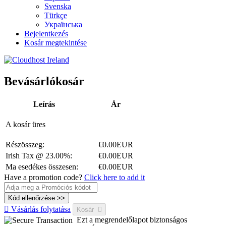
Svenska
Türkçe
Українська
Bejelentkezés
Kosár megtekintése
Bevásárlókosár
Leírás
Ár
A kosár üres
Részösszeg:
€0.00EUR
Irish Tax @ 23.00%:
€0.00EUR
Ma esedékes összesen:
€0.00EUR
Have a promotion code?
Click here to add it
Vásárlás folytatása
Kosár
Ezt a megrendelőlapot biztonságos