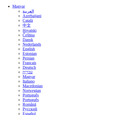
Magyar
العربية
Azerbaijani
Català
中文
Hrvatski
Čeština
Dansk
Nederlands
English
Estonian
Persian
Français
Deutsch
עברית
Magyar
Italiano
Macedonian
Norwegian
Português
Português
Română
Русский
Español